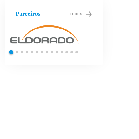
Parceiros
TODOS
Shell
Petrob