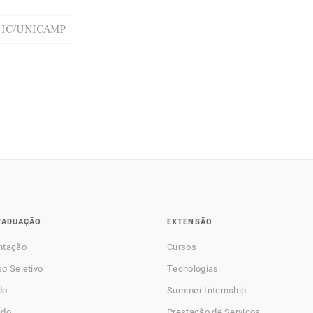
IC/UNICAMP
RADUAÇÃO
EXTENSÃO
ntação
Cursos
o Seletivo
Tecnologias
do
Summer Internship
ado
Prestação de Serviços