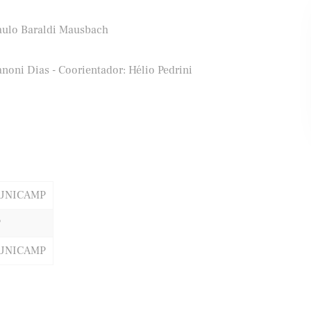
aulo Baraldi Mausbach
ifood
Banco Santander
noni Dias - Coorientador: Hélio Pedrini
/UNICAMP
P
/UNICAMP