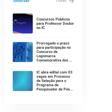
Notícias
TODAS
Concursos Públicos
para Professor Doutor
no IC
Prorrogado o prazo
para participação no
Concurso de
Logomarca
Comemorativa dos 30
Anos do Instituto de
Computação!
IC abre edital com 03
vagas em Processo
de Seleção para o
Programa de
Pesquisador de Pós-
Doutorado