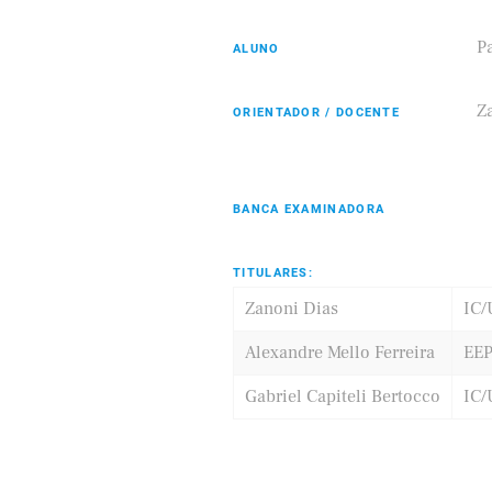
P
ALUNO
Eldorado
Samsung
Za
ORIENTADOR / DOCENTE
BANCA EXAMINADORA
TITULARES:
Zanoni Dias
IC
Alexandre Mello Ferreira
EE
Gabriel Capiteli Bertocco
IC