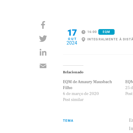
17
16:00
EQM
OUT
INTEGRALMENTE À DIST
2024
Relacionado
EQM de Amaury Mausbach
EQM 
Filho
25 d
6 de março de 2020
Post
Post similar
E
TEMA
I