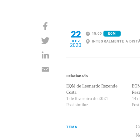
22
15:00
EQM
DEZ
INTEGRALMENTE A DIST
2020
Relacionado
EQM de Leonardo Rezende
EQM
Costa
Rez
1 de fevereiro de 2021
14 d
Post similar
Post
C
TEMA
N