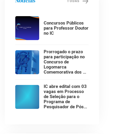
Notícias
TODAS
Concursos Públicos
para Professor Doutor
no IC
Prorrogado o prazo
para participação no
Concurso de
Logomarca
Comemorativa dos 30
Anos do Instituto de
Computação!
IC abre edital com 03
vagas em Processo
de Seleção para o
Programa de
Pesquisador de Pós-
Doutorado