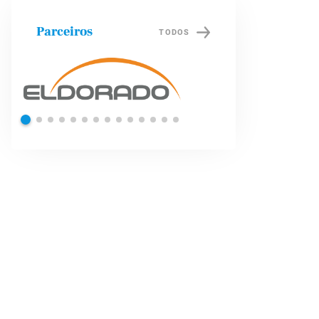
Parceiros
TODOS
Shell
Petrob