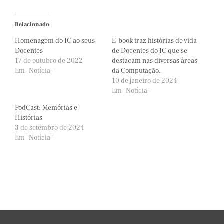
Relacionado
Homenagem do IC ao seus
E-book traz histórias de vida
Docentes
de Docentes do IC que se
17 de outubro de 2022
destacam nas diversas áreas
Em "Notícia"
da Computação.
10 de janeiro de 2024
Em "Notícia"
PodCast: Memórias e
Histórias
3 de setembro de 2024
Em "Notícia"