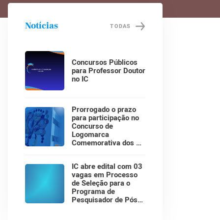
Notícias
TODAS
Concursos Públicos
para Professor Doutor
no IC
Prorrogado o prazo
para participação no
Concurso de
Logomarca
Comemorativa dos 30
Anos do Instituto de
Computação!
IC abre edital com 03
vagas em Processo
de Seleção para o
Programa de
Pesquisador de Pós-
Doutorado