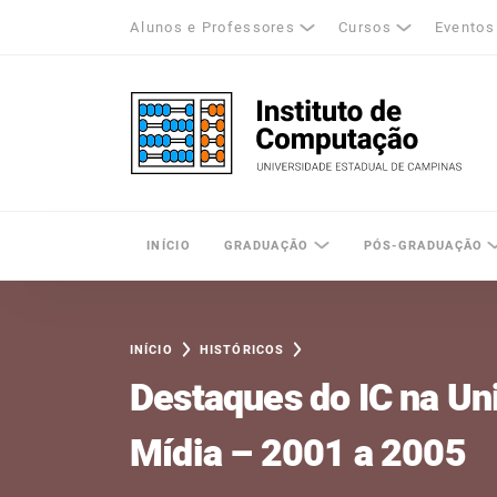
Alunos e Professores
Cursos
Eventos
k
tagram
LinkedIn
Unicamp - Universidade Estadual de Cam
INÍCIO
GRADUAÇÃO
PÓS-GRADUAÇÃO
INÍCIO
HISTÓRICOS
Destaques do IC na Un
Mídia – 2001 a 2005