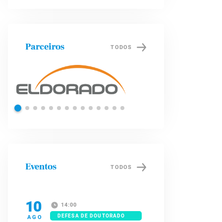
Parceiros
TODOS
Petrobras
Brade
Eventos
TODOS
10
14:00
DEFESA DE DOUTORADO
AGO