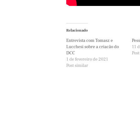
Relacionado
Entrevista com Tomasz e
Pess
Eldorado
Samsung
Lucchesi sobre a criacão do
11 d
DCC
Post
1 de fevereiro de 2021
Post similar