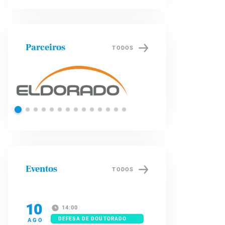
Parceiros
TODOS
Shell
Petrob
Eventos
TODOS
10
14:00
DEFESA DE DOUTORADO
AGO