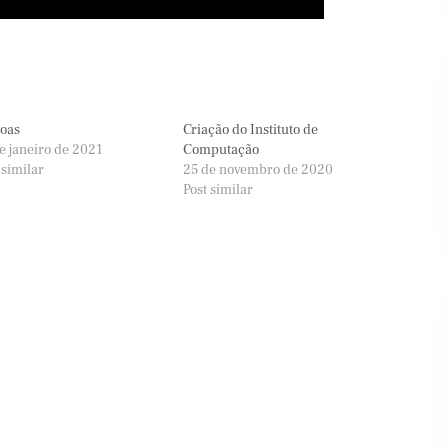
oas
Criação do Instituto de
ifood
Banco Santander
e janeiro de 2021
Computação
 similar
25 de novembro de 2020
Post similar