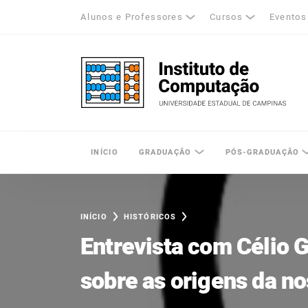
Alunos e Professores
Cursos
Eventos
k
tagram
LinkedIn
Unicamp - Universidade Estadual de Cam
INÍCIO
GRADUAÇÃO
PÓS-GRADUAÇÃO
INÍCIO
HISTÓRICOS
Entrevista com Célio 
sobre as origens da n