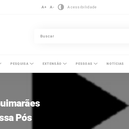
A+
A-
Acessibilidade
pinas
PESQUISA
EXTENSÃO
PESSOAS
NOTÍCIAS
Guimarães
ossa Pós