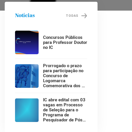
Notícias
TODAS
Concursos Públicos
para Professor Doutor
no IC
Prorrogado o prazo
para participação no
Concurso de
Logomarca
Comemorativa dos 30
Anos do Instituto de
Computação!
IC abre edital com 03
vagas em Processo
de Seleção para o
Programa de
Pesquisador de Pós-
Doutorado