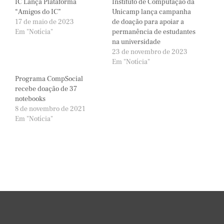
IC Lança Plataforma
Instituto de Computação da
“Amigos do IC”
Unicamp lança campanha
17 de maio de 2023
de doação para apoiar a
Em "Notícia"
permanência de estudantes
na universidade
23 de novembro de 2023
Em "Notícia"
Programa CompSocial
recebe doação de 37
notebooks
8 de novembro de 2021
Em "Notícia"