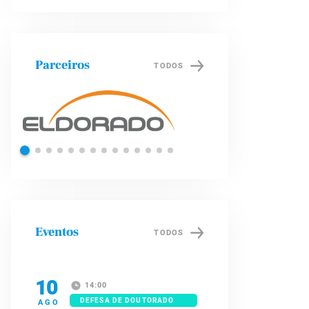
Parceiros
TODOS
Petrobras
Brade
Eventos
TODOS
10
14:00
DEFESA DE DOUTORADO
AGO