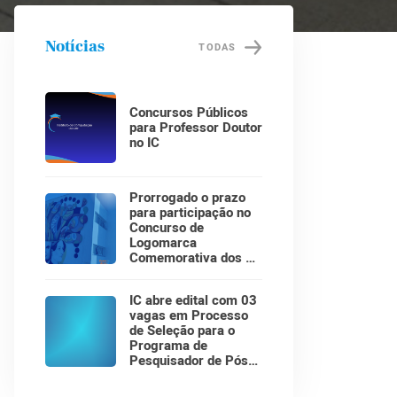
Notícias
TODAS
Concursos Públicos
para Professor Doutor
no IC
Prorrogado o prazo
para participação no
Concurso de
Logomarca
Comemorativa dos 30
Anos do Instituto de
Computação!
IC abre edital com 03
vagas em Processo
de Seleção para o
Programa de
Pesquisador de Pós-
Doutorado