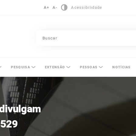
A+
A-
Acessibilidade
pinas
PESQUISA
EXTENSÃO
PESSOAS
NOTÍCIAS
 divulgam
 529