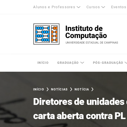
Alunos e Professores
Cursos
Eventos
k
tagram
LinkedIn
Unicamp - Universidade Estadual de Cam
INÍCIO
GRADUAÇÃO
PÓS-GRADUAÇÃO
INÍCIO
NOTÍCIAS
NOTÍCIA
Diretores de unidades
carta aberta contra PL