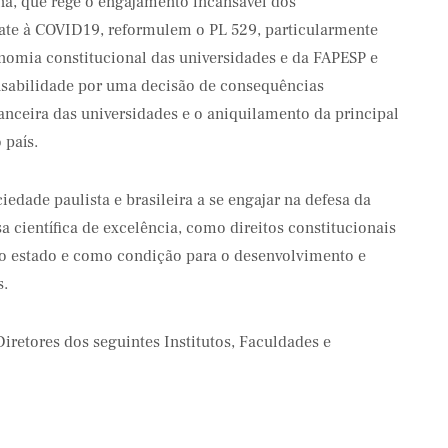
na, que rege o engajamento incansável dos
ate à COVID19, reformulem o PL 529, particularmente
onomia constitucional das universidades e da FAPESP e
nsabilidade por uma decisão de consequências
nanceira das universidades e o aniquilamento da principal
 país.
edade paulista e brasileira a se engajar na defesa da
a científica de excelência, como direitos constitucionais
so estado e como condição para o desenvolvimento e
s.
iretores dos seguintes Institutos, Faculdades e