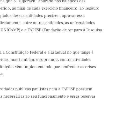
ina que o “superávit” apurado nos balanços das
erido, ao final de cada exercício financeiro, ao Tesouro
giados dessas entidades precisem aprovar essa
diretamente, entre outras entidades, as universidades
E UNICAMP) e a FAPESP (Fundação de Amparo à Pesquisa
Banco Santander
Shell
 a Constituição Federal e a Estadual no que tange à
vidas, mas também, e sobretudo, contra atividades
ituições vêm implementando para enfrentar as crises
s.
ersidades públicas paulistas nem a FAPESP possuem
as necessárias ao seu funcionamento e essas reservas