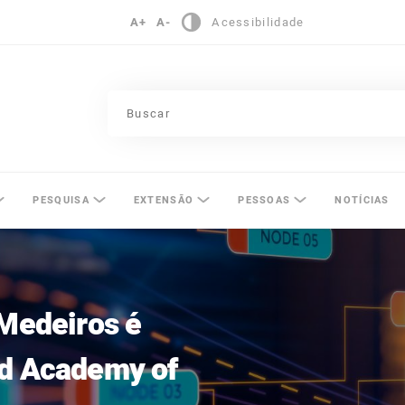
A+
A-
Acessibilidade
pinas
PESQUISA
EXTENSÃO
PESSOAS
NOTÍCIAS
 Medeiros é
ld Academy of