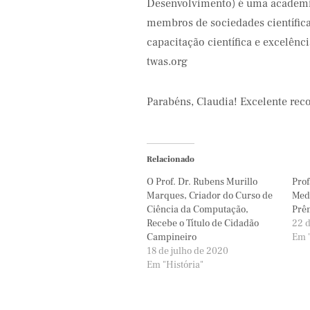
Desenvolvimento) é uma academia
membros de sociedades científica
capacitação científica e excelên
twas.org
Parabéns, Claudia! Excelente re
Relacionado
O Prof. Dr. Rubens Murillo
Prof
Marques, Criador do Curso de
Med
Ciência da Computação,
Prê
Recebe o Título de Cidadão
22 
Campineiro
Em "
18 de julho de 2020
Em "História"