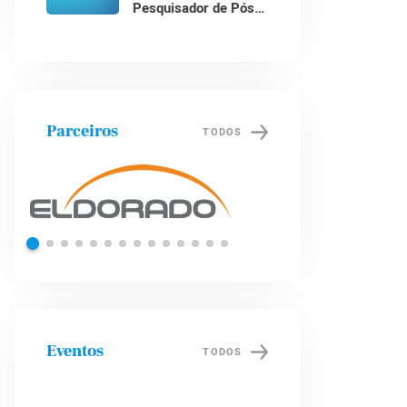
Pesquisador de Pós-
Doutorado
Parceiros
TODOS
Shell
Petrob
Eventos
TODOS