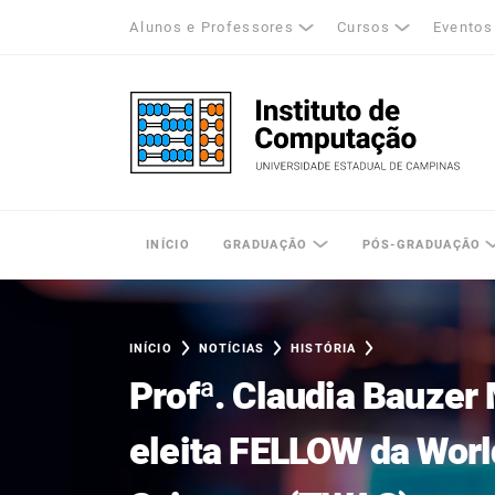
Alunos e Professores
Cursos
Eventos
k
tagram
LinkedIn
Unicamp - Universidade Estadual de Cam
INÍCIO
GRADUAÇÃO
PÓS-GRADUAÇÃO
INÍCIO
NOTÍCIAS
HISTÓRIA
Profª. Claudia Bauzer
eleita FELLOW da Wor