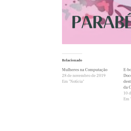
Relacionado
Mulheres na Computação
E-bo
28 de novembro de 2019
Doce
Em "Notícia"
dest
da 
10 d
Em "