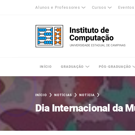
Alunos e Professores
Cursos
Eventos
k
tagram
LinkedIn
Unicamp - Universidade Estadual de Cam
INÍCIO
GRADUAÇÃO
PÓS-GRADUAÇÃO
INÍCIO
NOTÍCIAS
NOTÍCIA
Dia Internacional da M