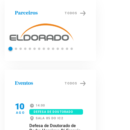
Parceiros
TODOS
Shell
Petrobras
Eventos
TODOS
10
14:00
DEFESA DE DOUTORADO
AGO
SALA 85 DO IC2
Defesa de Doutorado de