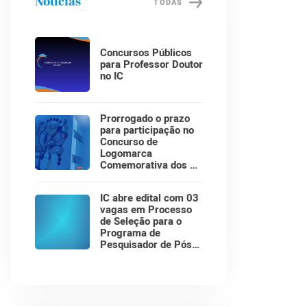
Notícias
TODAS
Concursos Públicos
para Professor Doutor
no IC
Prorrogado o prazo
para participação no
Concurso de
Logomarca
Comemorativa dos 30
Anos do Instituto de
Computação!
IC abre edital com 03
vagas em Processo
de Seleção para o
Programa de
Pesquisador de Pós-
Doutorado