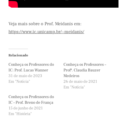
Veja mais sobre o Prof. Meidanis em:
https://www.ic.unicamp.br/~meidanis/
Relacionado
Conheça os Professores do
Conheça os Professores –
IC: Prof. Lucas Wanner
Profª. Claudia Bauzer
31 de maio de 2023
Medeiros
Em "Notícia"
26 de maio de 2021
Em "Notícia"
Conheça os Professores do
IC – Prof. Breno de França
15 de junho de 2021
Em "História"