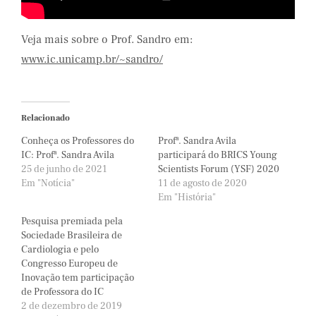
Veja mais sobre o Prof. Sandro em:
www.ic.unicamp.br/~sandro/
Relacionado
Conheça os Professores do
Profª. Sandra Avila
IC: Profª. Sandra Avila
participará do BRICS Young
25 de junho de 2021
Scientists Forum (YSF) 2020
Em "Notícia"
11 de agosto de 2020
Em "História"
Pesquisa premiada pela
Sociedade Brasileira de
Cardiologia e pelo
Congresso Europeu de
Inovação tem participação
de Professora do IC
2 de dezembro de 2019