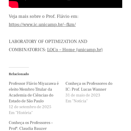
Veja mais sobre o Prof. Flávio em:
https://www.ic.unicamp.br/~fkm/
LABORATORY OF OPTIMIZATION AND
COMBINATORICS:
LOCo – Home (unicamp.br)
Relacionado
Professor Flávio Miyazawa é
Conheça os Professores do
eleito Membro Titular da
IC: Prof. Lucas Wanner
Academia de Ciências do
31 de maio de 2023
Estado de São Paulo
Em "Notícia"
12 de setembro de 2025
Em "História"
Conheça os Professores –
Profª. Claudia Bauzer