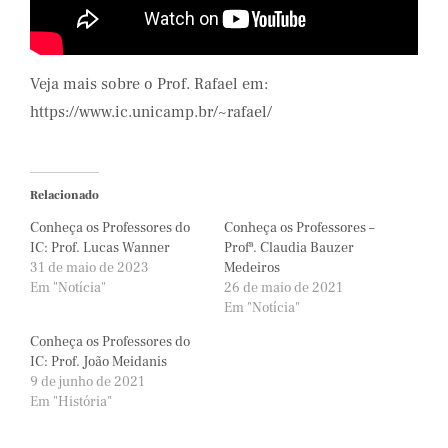
Veja mais sobre o Prof. Rafael em:
https://www.ic.unicamp.br/~rafael/
Relacionado
Conheça os Professores do
Conheça os Professores –
IC: Prof. Lucas Wanner
Profª. Claudia Bauzer
31 de maio de 2023
Medeiros
Em "Notícia"
26 de maio de 2021
Em "Notícia"
Conheça os Professores do
IC: Prof. João Meidanis
9 de junho de 2021
Em "História"