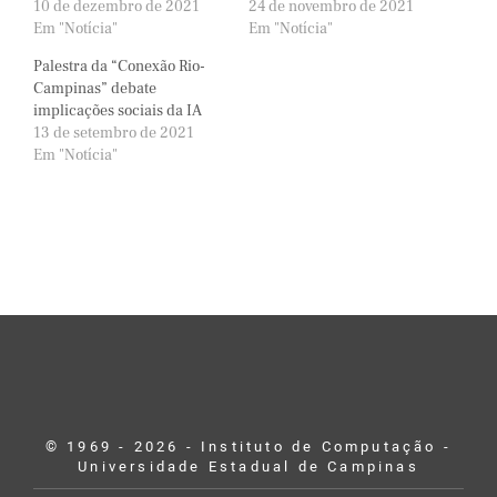
10 de dezembro de 2021
24 de novembro de 2021
Em "Notícia"
Em "Notícia"
Palestra da “Conexão Rio-
Campinas” debate
implicações sociais da IA
13 de setembro de 2021
Em "Notícia"
© 1969 - 2026 - Instituto de Computação -
Universidade Estadual de Campinas