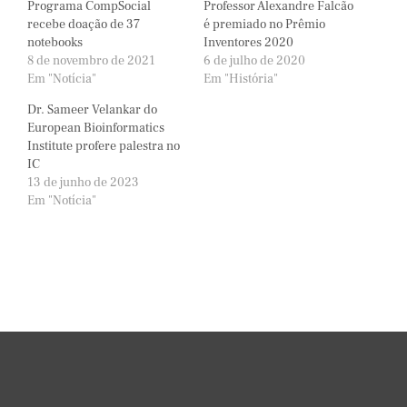
Programa CompSocial
Professor Alexandre Falcão
recebe doação de 37
é premiado no Prêmio
notebooks
Inventores 2020
8 de novembro de 2021
6 de julho de 2020
Em "Notícia"
Em "História"
Dr. Sameer Velankar do
European Bioinformatics
Institute profere palestra no
IC
13 de junho de 2023
Em "Notícia"