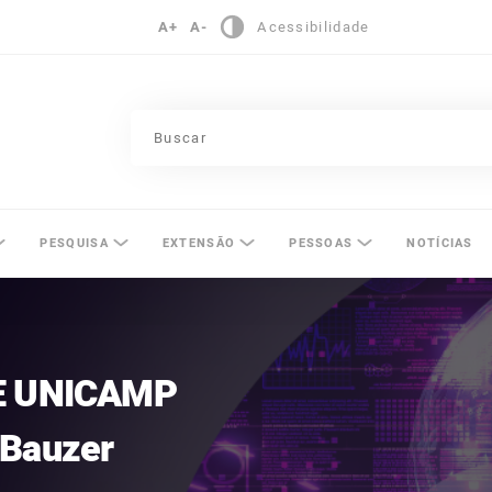
A+
A-
Acessibilidade
pinas
PESQUISA
EXTENSÃO
PESSOAS
NOTÍCIAS
 UNICAMP
 Bauzer