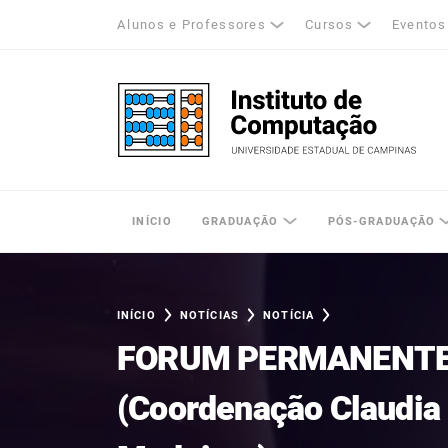
Alunos e Professores
Cursos
Eventos
k
tagram
LinkedIn
Unicamp - Universidade Estadual de Cam
INÍCIO
GRADUAÇÃO
PÓS-GRADUAÇÃO
INÍCIO
NOTÍCIAS
NOTÍCIA
FORUM PERMANENTE
(Coordenação Claudia