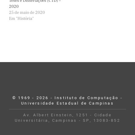
Teses e Dissertações (CTD) –
2020
25 de maio de 2020
Em "História"
© 1969 - 2026 - Instituto de Computação -
Universidade Estadual de Campinas
Av. Albert Einstein, 1251 - Cidade
Universitária, Campinas - SP, 13083-852