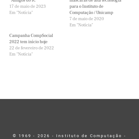
“Amigos do IC”
máscaras de alta tecnologia
17 de maio de 2023
para o Instituto de
Em "Notícia"
Computação / Unicamp
7 de maio de 2020
Em "Notícia"
Campanha CompSocial
2022 tem início hoje
22 de fevereiro de 2022
Em "Notícia"
© 1969 - 2026 - Instituto de Computação -