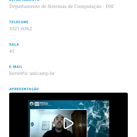
Departamento de Sistemas de Computação - DSC
TELEFONE
3521-0362
SALA
41
E-MAIL
herve@ic.unicamp.br
APRESENTAÇÃO