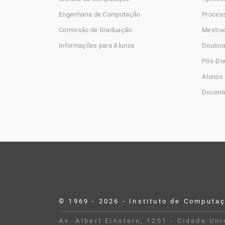
Engenharia de Computação
Process
Comissão de Graduação
Mestra
Informações para Alunos
Doutor
Pós-Do
Alunos 
Docent
© 1969 - 2026 - Instituto de Computa
Desenvolvido por Buildbox
Av. Albert Einstein, 1251 - Cidade Un