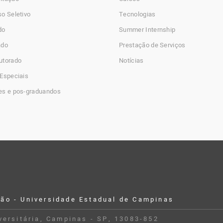
o Seletivo
Tecnologias
do
Summer Internship
ado
Prestação de Serviços
utorado
Notícias
Especiais
es e pos-graduandos
ção - Universidade Estadual de Campinas
iversitária, Campinas - SP, 13083-852