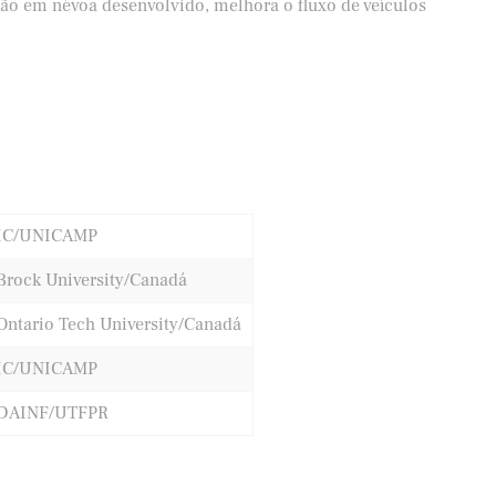
 em névoa desenvolvido, melhora o fluxo de veículos
IC/UNICAMP
Brock University/Canadá
Ontario Tech University/Canadá
IC/UNICAMP
DAINF/UTFPR