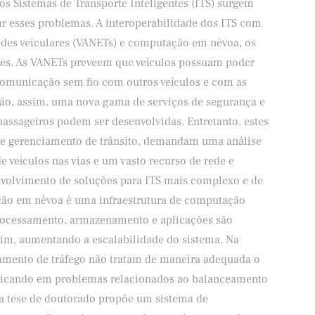
s Sistemas de Transporte Inteligentes (ITS) surgem
r esses problemas. A interoperabilidade dos ITS com
edes veiculares (VANETs) e computação em névoa, os
zes. As VANETs preveem que veículos possuam poder
omunicação sem fio com outros veículos e com as
ção, assim, uma nova gama de serviços de segurança e
passageiros podem ser desenvolvidas. Entretanto, estes
 de gerenciamento de trânsito, demandam uma análise
e veículos nas vias e um vasto recurso de rede e
volvimento de soluções para ITS mais complexo e de
ação em névoa é uma infraestrutura de computação
processamento, armazenamento e aplicações são
ssim, aumentando a escalabilidade do sistema. Na
ciamento de tráfego não tratam de maneira adequada o
plicando em problemas relacionados ao balanceamento
ta tese de doutorado propõe um sistema de