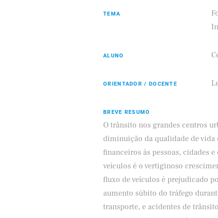
F
TEMA
In
C
ALUNO
Eldorado
Samsung
L
ORIENTADOR / DOCENTE
BREVE RESUMO
O trânsito nos grandes centros 
diminuição da qualidade de vida
financeiros às pessoas, cidades 
veículos é o vertiginoso crescime
fluxo de veículos é prejudicado p
aumento súbito do tráfego durante
transporte, e acidentes de trâns