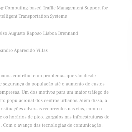
og Computing-based Traffic Management Support for
telligent Transportation Systems
elso Augusto Raposo Lisboa Brennand
ifood
Banco Santander
eandro Aparecido Villas
urbanos contribui com problemas que vão desde
 e segurança da população até o aumento de custos
e empresas. Um dos motivos para um maior tráfego de
nto populacional dos centros urbanos. Além disso, o
or situações adversas recorrentes nas vias, como o
 os horários de pico, gargalos nas infraestruturas de
ito. Com o avanço das tecnologias de comunicação,