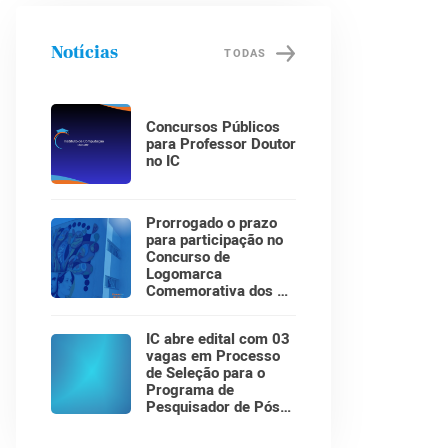
Notícias
TODAS
Concursos Públicos
para Professor Doutor
no IC
Prorrogado o prazo
para participação no
Concurso de
Logomarca
Comemorativa dos 30
Anos do Instituto de
Computação!
IC abre edital com 03
vagas em Processo
de Seleção para o
Programa de
Pesquisador de Pós-
Doutorado