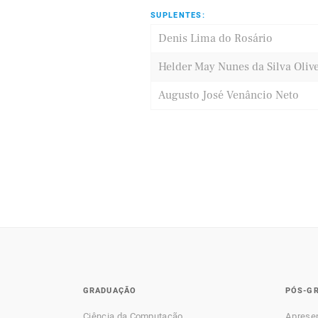
SUPLENTES:
Denis Lima do Rosário
Helder May Nunes da Silva Olive
Augusto José Venâncio Neto
GRADUAÇÃO
PÓS-G
Ciência da Computação
Aprese