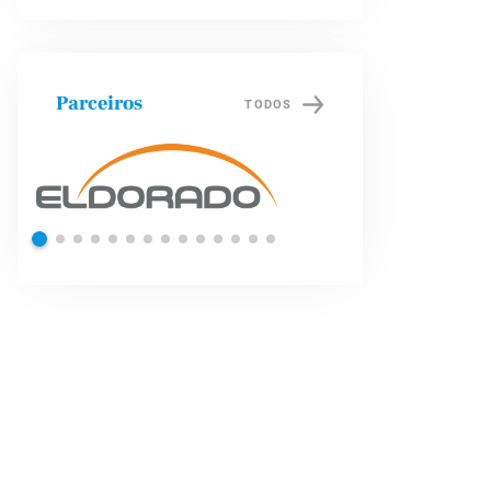
Parceiros
TODOS
Shell
Petrob