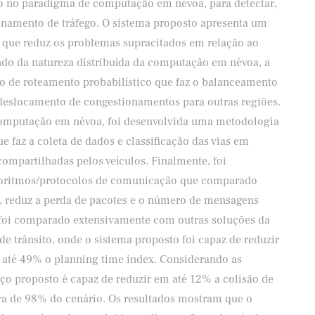
o no paradigma de computação em névoa, para detectar,
tionamento de tráfego. O sistema proposto apresenta um
l que reduz os problemas supracitados em relação ao
zando da natureza distribuída da computação em névoa, a
 de roteamento probabilístico que faz o balanceamento
 deslocamento de congestionamentos para outras regiões.
 computação em névoa, foi desenvolvida uma metodologia
e faz a coleta de dados e classificação das vias em
compartilhadas pelos veículos. Finalmente, foi
goritmos/protocolos de comunicação que comparado
a, reduz a perda de pacotes e o número de mensagens
o foi comparado extensivamente com outras soluções da
 de trânsito, onde o sistema proposto foi capaz de reduzir
até 49% o planning time index. Considerando as
ço proposto é capaz de reduzir em até 12% a colisão de
a de 98% do cenário. Os resultados mostram que o