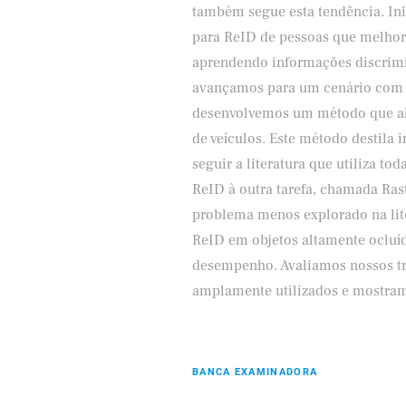
também segue esta tendência. I
para ReID de pessoas que melhora
aprendendo informações discrimin
avançamos para um cenário com m
desenvolvemos um método que ala
de veículos. Este método destila 
seguir a literatura que utiliza t
ReID à outra tarefa, chamada Ra
problema menos explorado na lite
ReID em objetos altamente ocluí
desempenho. Avaliamos nossos t
amplamente utilizados e mostram
BANCA EXAMINADORA