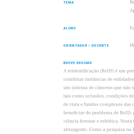
Re
TEMA
A
E
ALUNO
Samsung
ifood
Hé
ORIENTADOR / DOCENTE
BREVE RESUMO
A reidentificação (ReID) é um pr
combinar instâncias de entidades
um sistema de câmeras que não se
tais como oclusões, condições de
de vista e fundos complexos das 
beneficiar do problema de ReID, 
ciência forense e robótica. Nest
abrangente. Como a pesquisa no R