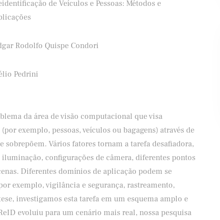
identificação de Veículos e Pessoas: Métodos e
plicações
dgar Rodolfo Quispe Condori
Banco Santander
Shel
lio Pedrini
oblema da área de visão computacional que visa
 (por exemplo, pessoas, veículos ou bagagens) através de
 sobrepõem. Vários fatores tornam a tarefa desafiadora,
 iluminação, configurações de câmera, diferentes pontos
cenas. Diferentes domínios de aplicação podem se
por exemplo, vigilância e segurança, rastreamento,
a tese, investigamos esta tarefa em um esquema amplo e
eID evoluiu para um cenário mais real, nossa pesquisa