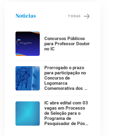
Notícias
TODAS
Concursos Públicos
para Professor Doutor
no IC
Prorrogado o prazo
para participação no
Concurso de
Logomarca
Comemorativa dos 30
Anos do Instituto de
Computação!
IC abre edital com 03
vagas em Processo
de Seleção para o
Programa de
Pesquisador de Pós-
Doutorado