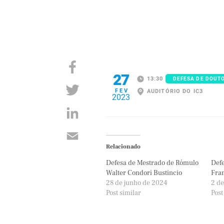
27
13:30
DEFESA DE DOUT
FEV
AUDITÓRIO DO IC3
2023
Relacionado
Defesa de Mestrado de Rómulo
Defe
Walter Condori Bustincio
Fran
28 de junho de 2024
2 de
Post similar
Post