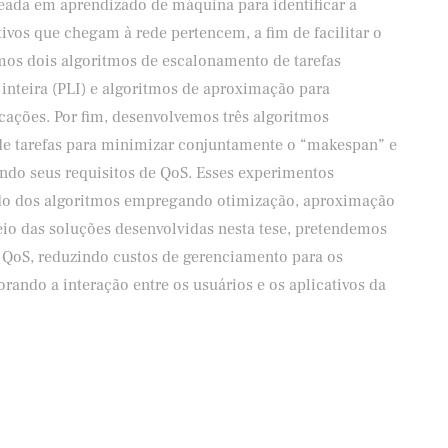
eada em aprendizado de máquina para identificar a
ativos que chegam à rede pertencem, a fim de facilitar o
mos dois algoritmos de escalonamento de tarefas
nteira (PLI) e algoritmos de aproximação para
ações. Por fim, desenvolvemos três algoritmos
de tarefas para minimizar conjuntamente o “makespan” e
ando seus requisitos de QoS. Esses experimentos
o dos algoritmos empregando otimização, aproximação
eio das soluções desenvolvidas nesta tese, pretendemos
 QoS, reduzindo custos de gerenciamento para os
ando a interação entre os usuários e os aplicativos da