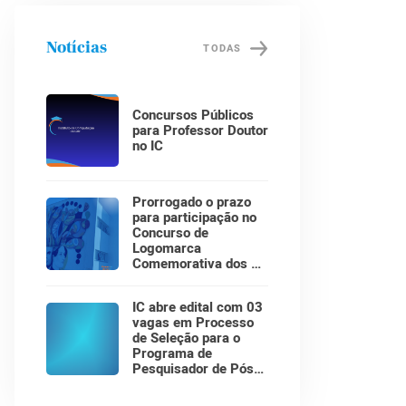
Notícias
TODAS
Concursos Públicos
para Professor Doutor
no IC
Prorrogado o prazo
para participação no
Concurso de
Logomarca
Comemorativa dos 30
Anos do Instituto de
Computação!
IC abre edital com 03
vagas em Processo
de Seleção para o
Programa de
Pesquisador de Pós-
Doutorado