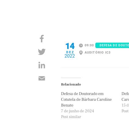
14
09:00
DEFESA DE DOUT
DEZ
AUDITÓRIO IC3
2022
Relacionado
Defesa de Doutorado em
Defe
Cotutela de Bárbara Caroline
Car
Benato
15 d
7 de junho de 2024
Post
Post similar