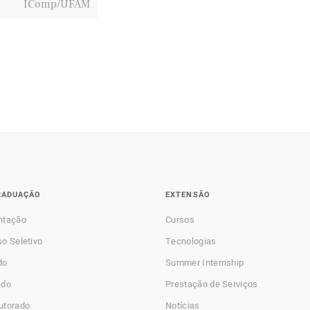
IComp/UFAM
RADUAÇÃO
EXTENSÃO
ntação
Cursos
o Seletivo
Tecnologias
do
Summer Internship
ado
Prestação de Serviços
utorado
Notícias