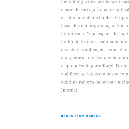
metodologia de classificação bas
classe de serviço à qual os aplic
escalonamento de tarefas. Propo
baseados em programação linear i
minimizar o “makespan” das aplic
multiobjetivo de escalonamento 
o custo das aplicações, consider
compararam o desempenho obtid
e aprendizado por reforço. Por m
viabilizar serviços em névoa com
administradores da névoa e melhor
Internet.
BANCA EXAMINADORA