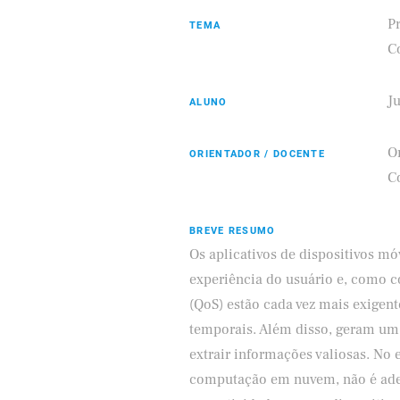
P
TEMA
C
J
ALUNO
Samsung
ifood
O
ORIENTADOR / DOCENTE
Co
BREVE RESUMO
Os aplicativos de dispositivos m
experiência do usuário e, como c
(QoS) estão cada vez mais exigent
temporais. Além disso, geram um
extrair informações valiosas. No
computação em nuvem, não é adequ