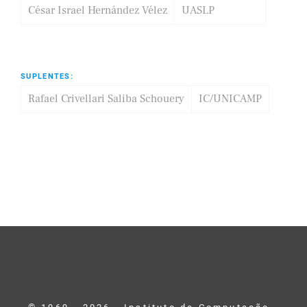
César Israel Hernández Vélez
UASLP
SUPLENTES:
Rafael Crivellari Saliba Schouery
IC/UNICAMP