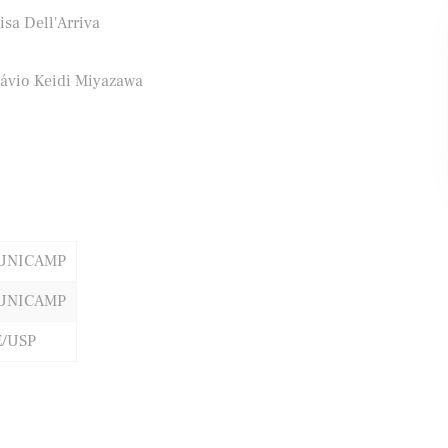
isa Dell'Arriva
lávio Keidi Miyazawa
ifood
Banco Santander
/UNICAMP
/UNICAMP
E/USP