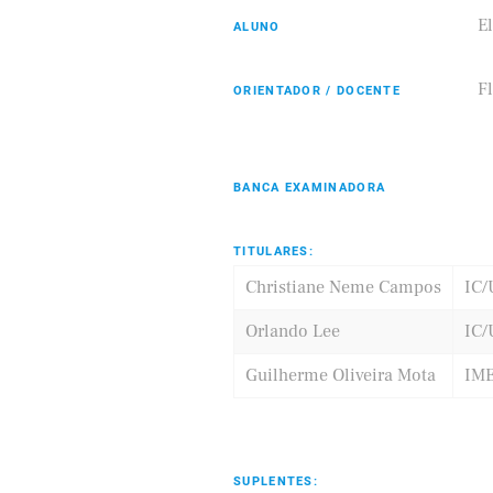
El
ALUNO
F
ORIENTADOR / DOCENTE
Eldorado
Samsung
BANCA EXAMINADORA
TITULARES:
Christiane Neme Campos
IC
Orlando Lee
IC
Guilherme Oliveira Mota
IM
SUPLENTES: