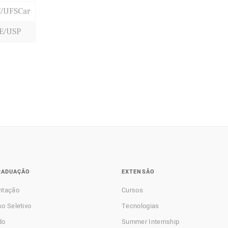
/UFSCar
E/USP
RADUAÇÃO
EXTENSÃO
ntação
Cursos
o Seletivo
Tecnologias
do
Summer Internship