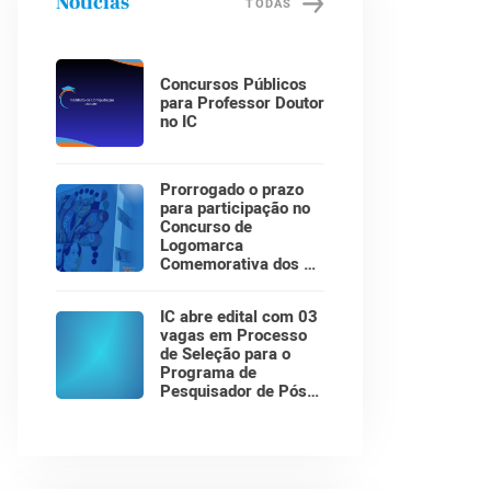
Notícias
TODAS
Concursos Públicos
para Professor Doutor
no IC
Prorrogado o prazo
para participação no
Concurso de
Logomarca
Comemorativa dos 30
Anos do Instituto de
Computação!
IC abre edital com 03
vagas em Processo
de Seleção para o
Programa de
Pesquisador de Pós-
Doutorado