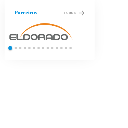
Parceiros
TODOS
Shell
Petrob