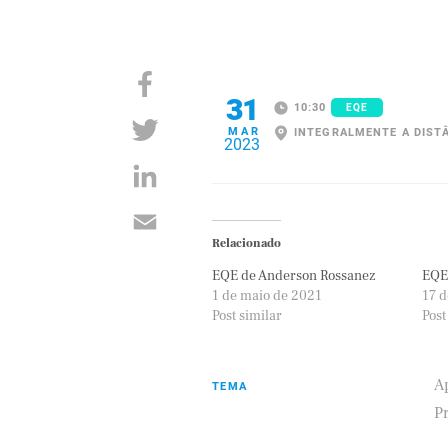
31
10:30
EQE
MAR
INTEGRALMENTE A DIST
2023
Relacionado
EQE de Anderson Rossanez
EQE
1 de maio de 2021
17 
Post similar
Post
A
TEMA
P