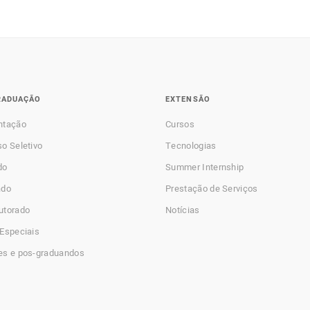
RADUAÇÃO
EXTENSÃO
ntação
Cursos
o Seletivo
Tecnologias
do
Summer Internship
ado
Prestação de Serviços
utorado
Notícias
Especiais
es e pos-graduandos