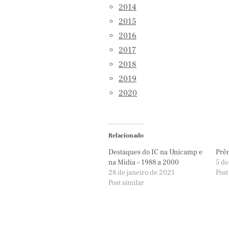
2014
2015
2016
2017
2018
2019
2020
Relacionado
Destaques do IC na Unicamp e
Prêm
na Mídia – 1988 a 2000
5 de
28 de janeiro de 2021
Post
Post similar