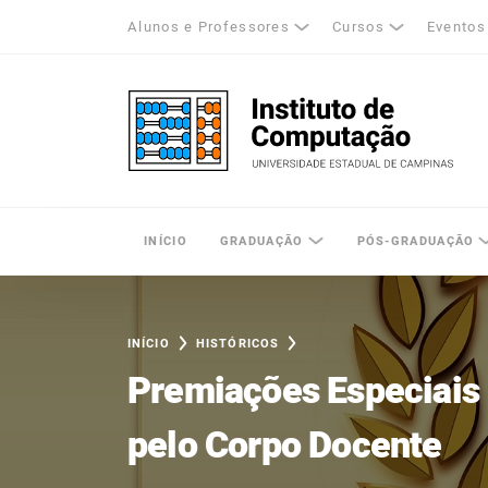
Alunos e Professores
Cursos
Eventos
k
tagram
LinkedIn
Unicamp - Universidade Estadual de Cam
INÍCIO
GRADUAÇÃO
PÓS-GRADUAÇÃO
INÍCIO
HISTÓRICOS
Premiações Especiais
pelo Corpo Docente