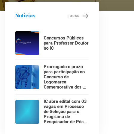
Notícias
TODAS
Concursos Públicos
para Professor Doutor
no IC
Prorrogado o prazo
para participação no
Concurso de
Logomarca
Comemorativa dos 30
Anos do Instituto de
Computação!
IC abre edital com 03
vagas em Processo
de Seleção para o
Programa de
Pesquisador de Pós-
Doutorado