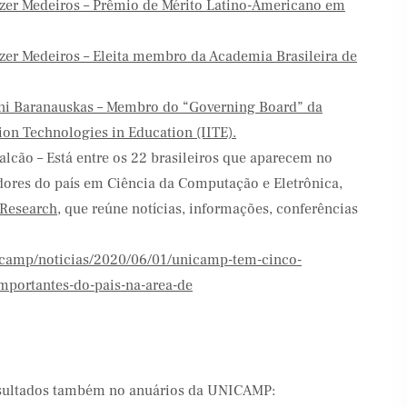
uzer Medeiros – Prêmio de Mérito Latino-Americano em
uzer Medeiros – Eleita membro da Academia Brasileira de
lani Baranauskas – Membro do “Governing Board” da
ion Technologies in Education (IITE).
alcão – Está entre os 22 brasileiros que aparecem no
ores do país em Ciência da Computação e Eletrônica,
 Research
, que reúne notícias, informações, conferências
icamp/noticias/2020/06/01/unicamp-tem-cinco-
importantes-do-pais-na-area-de
sultados também no anuários da UNICAMP: