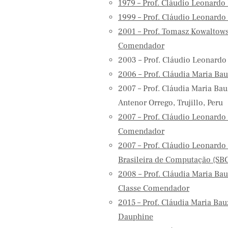
1979 – Prof. Cláudio Leonardo
1999 – Prof. Cláudio Leonardo
2001 – Prof. Tomasz Kowaltowsk
Comendador
2003 – Prof. Cláudio Leonardo
sung
ifood
2006 – Prof. Cláudia Maria Bau
2007 – Prof. Cláudia Maria Ba
Antenor Orrego, Trujillo, Peru
2007 – Prof. Cláudio Leonardo 
Comendador
2007 – Prof. Cláudio Leonardo 
Brasileira de Computação (SB
2008 – Prof. Cláudia Maria Bau
Classe Comendador
2015 – Prof. Cláudia Maria Bau
Dauphine