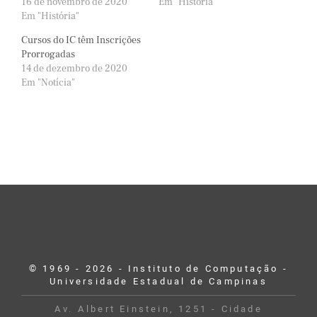
16 de novembro de 2020
Em "História"
Em "História"
Cursos do IC têm Inscrições
Prorrogadas
14 de dezembro de 2020
Em "Notícia"
© 1969 - 2026 - Instituto de Computação -
Universidade Estadual de Campinas
Av. Albert Einstein, 1251 - Cidade