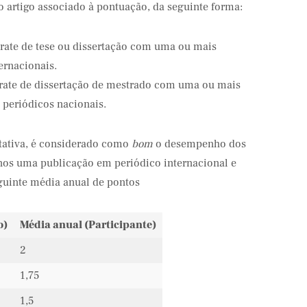
o artigo associado à pontuação, da seguinte forma:
 trate de tese ou dissertação com uma ou mais
ernacionais.
 trate de dissertação de mestrado com uma ou mais
periódicos nacionais.
itativa, é considerado como
bom
o desempenho dos
os uma publicação em periódico internacional e
eguinte média anual de pontos
o)
Média anual (Participante)
2
1,75
1,5