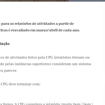
 para os relatórios de atividades a partir de
icas é reavaliado em março/abril de cada ano.
liação
os de atividades feitos pela CPG (relatórios trienais ou
do pelas instâncias superiores) consideram um sistema
eu parecer.
a CPG deve terminar com:
da forma: A CPG considera o relatório {muito bom | bom |