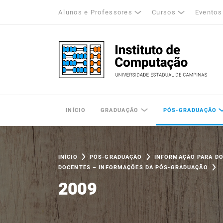
Alunos e Professores
Cursos
Eventos
k
tagram
LinkedIn
Unicamp - Universidade Estadual de Cam
INÍCIO
GRADUAÇÃO
PÓS-GRADUAÇÃO
INÍCIO
PÓS-GRADUAÇÃO
INFORMAÇÃO PARA D
DOCENTES – INFORMAÇÕES DA PÓS-GRADUAÇÃO
2009