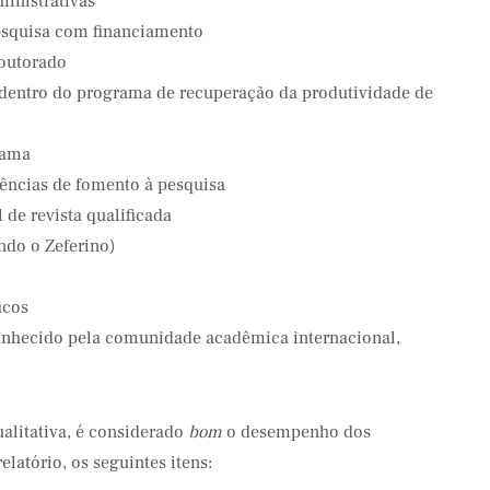
ministrativas
esquisa com financiamento
doutorado
 dentro do programa de recuperação da produtividade de
rama
ências de fomento à pesquisa
 de revista qualificada
ndo o Zeferino)
icos
onhecido pela comunidade acadêmica internacional,
ualitativa, é considerado
bom
o desempenho dos
latório, os seguintes itens: