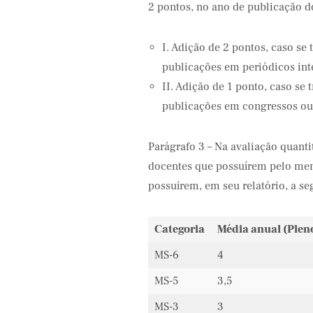
2 pontos, no ano de publicação d
I. Adição de 2 pontos, caso se
publicações em periódicos int
II. Adição de 1 ponto, caso se
publicações em congressos ou 
Parágrafo 3 – Na avaliação quant
docentes que possuírem pelo men
possuírem, em seu relatório, a s
Categoria
Média anual (Plen
MS-6
4
MS-5
3,5
MS-3
3