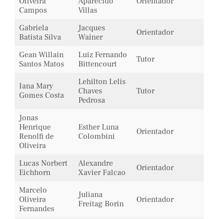
Oliveira
Aparecido
Orientador
Campos
Villas
Gabriela
Jacques
Orientador
Batista Silva
Wainer
Gean Willain
Luiz Fernando
Tutor
Santos Matos
Bittencourt
Lehilton Lelis
Iana Mary
Chaves
Tutor
Gomes Costa
Pedrosa
Jonas
Henrique
Esther Luna
Orientador
Renolfi de
Colombini
Oliveira
Lucas Norbert
Alexandre
Orientador
Eichhorn
Xavier Falcao
Marcelo
Juliana
Oliveira
Orientador
Freitag Borin
Fernandes