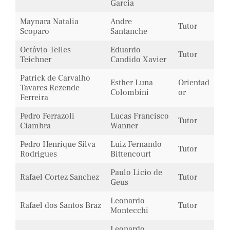
Garcia
Maynara Natalia
Andre
Tutor
Scoparo
Santanche
Octávio Telles
Eduardo
Tutor
Teichner
Candido Xavier
Patrick de Carvalho
Esther Luna
Orientad
Tavares Rezende
Colombini
or
Ferreira
Pedro Ferrazoli
Lucas Francisco
Tutor
Ciambra
Wanner
Pedro Henrique Silva
Luiz Fernando
Tutor
Rodrigues
Bittencourt
Paulo Licio de
Rafael Cortez Sanchez
Tutor
Geus
Leonardo
Rafael dos Santos Braz
Tutor
Montecchi
Leonardo