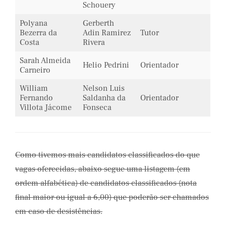
Schouery
Polyana
Gerberth
Bezerra da
Adin Ramirez
Tutor
Costa
Rivera
Sarah Almeida
Helio Pedrini
Orientador
Carneiro
William
Nelson Luis
Fernando
Saldanha da
Orientador
Villota Jácome
Fonseca
Como tivemos mais candidatos classificados do que
vagas oferecidas, abaixo segue uma listagem (em
ordem alfabética) de candidatos classificados (nota
final maior ou igual a 6,00) que poderão ser chamados
em caso de desistências.