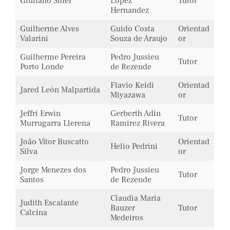
Giuliano Sider
Lopez
Tutor
Hernandez
Guilherme Alves
Guido Costa
Orientad
Valarini
Souza de Araujo
or
Guilherme Pereira
Pedro Jussieu
Tutor
Porto Londe
de Rezende
Flavio Keidi
Orientad
Jared León Malpartida
Miyazawa
or
Jeffri Erwin
Gerberth Adin
Tutor
Murrugarra Llerena
Ramirez Rivera
João Vítor Buscatto
Orientad
Helio Pedrini
Silva
or
Jorge Menezes dos
Pedro Jussieu
Tutor
Santos
de Rezende
Claudia Maria
Judith Escalante
Bauzer
Tutor
Calcina
Medeiros