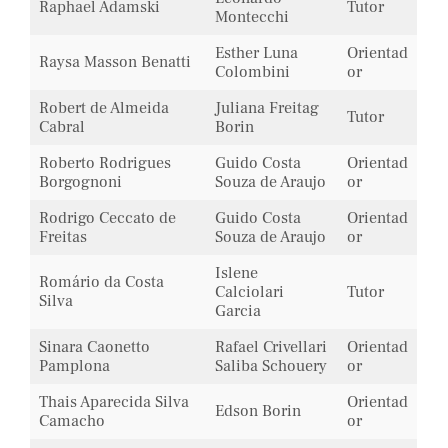
Raphael Adamski
Tutor
Montecchi
Esther Luna
Orientad
Raysa Masson Benatti
Colombini
or
Robert de Almeida
Juliana Freitag
Tutor
Cabral
Borin
Roberto Rodrigues
Guido Costa
Orientad
Borgognoni
Souza de Araujo
or
Rodrigo Ceccato de
Guido Costa
Orientad
Freitas
Souza de Araujo
or
Islene
Romário da Costa
Calciolari
Tutor
Silva
Garcia
Sinara Caonetto
Rafael Crivellari
Orientad
Pamplona
Saliba Schouery
or
Thais Aparecida Silva
Orientad
Edson Borin
Camacho
or