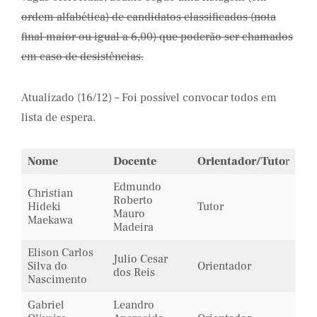
ordem alfabética) de candidatos classificados (nota
final maior ou igual a 6,00) que poderão ser chamados
em caso de desistências.
Atualizado (16/12) – Foi possível convocar todos em
lista de espera.
Nome
Docente
Orientador/Tuto
r
Edmundo
Christian
Roberto
Hideki
Tutor
Mauro
Maekawa
Madeira
Elison Carlos
Julio Cesar
Silva do
Orientador
dos Reis
Nascimento
Gabriel
Leandro