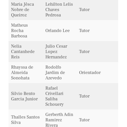
Maria Jêsca
Lehilton Lelis
Nobre de
Chaves
Tutor
Queiroz
Pedrosa
Matheus
Rocha
Orlando Lee
Tutor
Barbosa
Nelia
Julio Cesar
Cantanhede
Lopez
Tutor
Reis
Hernandez
Rhayssa de
Rodolfo
Almeida
Jardim de
Orientador
Sonohata
Azevedo
Rafael
Silvio Bento
Crivellari
Tutor
Garcia Junior
Saliba
Schouery
Gerberth Adin
Thalles Santos
Ramirez
Tutor
Silva
Rivera