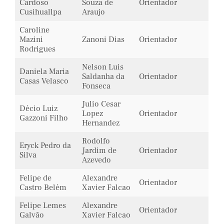
Cardoso
Souza de
Orientador
Cusihuallpa
Araujo
Caroline
Mazini
Zanoni Dias
Orientador
Rodrigues
Nelson Luis
Daniela Maria
Saldanha da
Orientador
Casas Velasco
Fonseca
Julio Cesar
Décio Luiz
Lopez
Orientador
Gazzoni Filho
Hernandez
Rodolfo
Eryck Pedro da
Jardim de
Orientador
Silva
Azevedo
Felipe de
Alexandre
Orientador
Castro Belém
Xavier Falcao
Felipe Lemes
Alexandre
Orientador
Galvão
Xavier Falcao