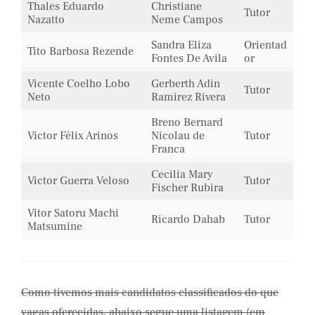
Thales Eduardo
Christiane
Tutor
Nazatto
Neme Campos
Sandra Eliza
Orientad
Tito Barbosa Rezende
Fontes De Avila
or
Vicente Coelho Lobo
Gerberth Adin
Tutor
Neto
Ramirez Rivera
Breno Bernard
Victor Félix Arinos
Nicolau de
Tutor
Franca
Cecilia Mary
Victor Guerra Veloso
Tutor
Fischer Rubira
Vitor Satoru Machi
Ricardo Dahab
Tutor
Matsumine
Como tivemos mais candidatos classificados do que
vagas oferecidas, abaixo segue uma listagem (em