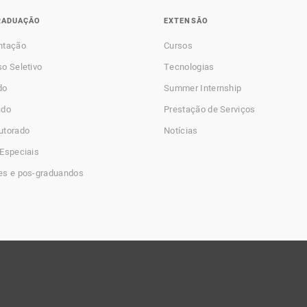
RADUAÇÃO
EXTENSÃO
ntação
Cursos
o Seletivo
Tecnologias
do
Summer Internship
ado
Prestação de Serviços
utorado
Notícias
Especiais
es e pos-graduandos