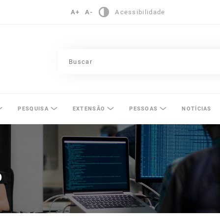
A+
A-
Acessibilidade
pinas
PESQUISA
EXTENSÃO
PESSOAS
NOTÍCIAS
o