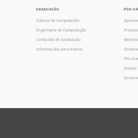
GRADUAÇÃO
PÓS-G
Ciência da Computação
Aprese
Engenharia de Computação
Process
Comissão de Graduação
Mestra
Informações para Alunos
Doutor
Pós-Do
Alunos 
Docent