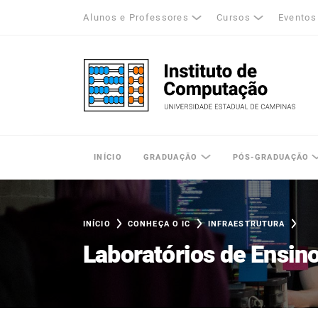
Alunos e Professores
Cursos
Eventos
k
tagram
LinkedIn
Unicamp - Universidade Estadual de Cam
INÍCIO
GRADUAÇÃO
PÓS-GRADUAÇÃO
INÍCIO
CONHEÇA O IC
INFRAESTRUTURA
Laboratórios de Ensin