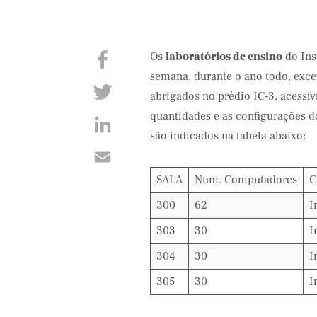
Os
laboratórios de ensino
do Ins
semana, durante o ano todo, exce
abrigados no prédio IC-3, acessív
quantidades e as configurações d
são indicados na tabela abaixo:
SALA
Num. Computadores
C
300
62
I
303
30
I
304
30
I
305
30
I