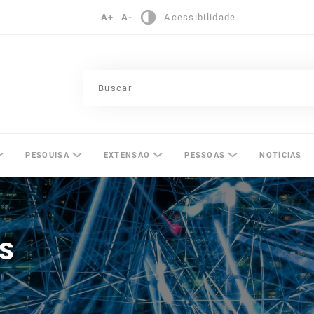
A+
A-
Acessibilidade
pinas
PESQUISA
EXTENSÃO
PESSOAS
NOTÍCIAS
S