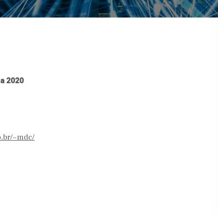
ma 2020
p.br/~mdc/