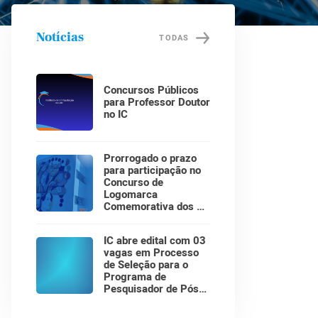
Notícias
TODAS
Concursos Públicos
para Professor Doutor
no IC
Prorrogado o prazo
para participação no
Concurso de
Logomarca
Comemorativa dos 30
Anos do Instituto de
Computação!
IC abre edital com 03
vagas em Processo
de Seleção para o
Programa de
Pesquisador de Pós-
Doutorado