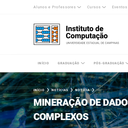
Alunos e Professores
Cursos
Eventos
k
tagram
LinkedIn
Unicamp - Universidade Estadual de Cam
INÍCIO
GRADUAÇÃO
PÓS-GRADUAÇÃO
INÍCIO
NOTÍCIAS
NOTÍCIA
MINERAÇÃO DE DADO
COMPLEXOS