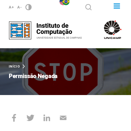
A+
A-
INÍCIO
Permissão Negada