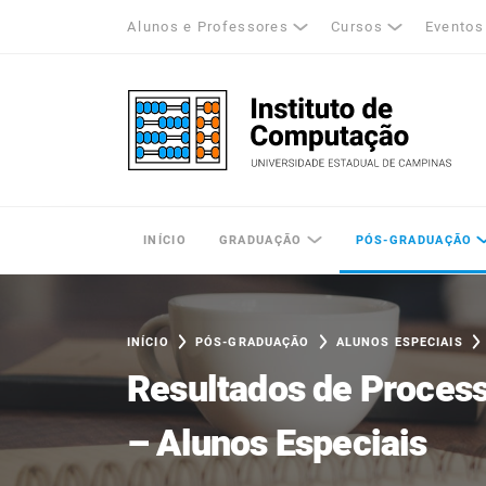
Alunos e Professores
Cursos
Eventos
k
tagram
LinkedIn
Unicamp - Universidade Estadual de Cam
INÍCIO
GRADUAÇÃO
PÓS-GRADUAÇÃO
INÍCIO
PÓS-GRADUAÇÃO
ALUNOS ESPECIAIS
Resultados de Process
– Alunos Especiais