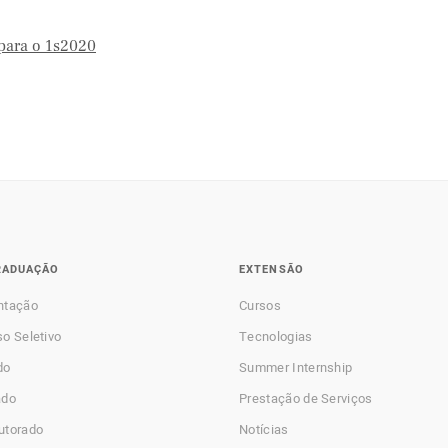
 para o 1s2020
RADUAÇÃO
EXTENSÃO
ntação
Cursos
o Seletivo
Tecnologias
do
Summer Internship
ado
Prestação de Serviços
utorado
Notícias