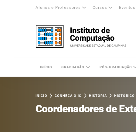
Alunos e Professores
Cursos
Eventos
k
tagram
LinkedIn
Unicamp - Universidade Estadual de Cam
INÍCIO
GRADUAÇÃO
PÓS-GRADUAÇÃO
INÍCIO
CONHEÇA O IC
HISTÓRIA
HISTÓRICO
Coordenadores de Ext