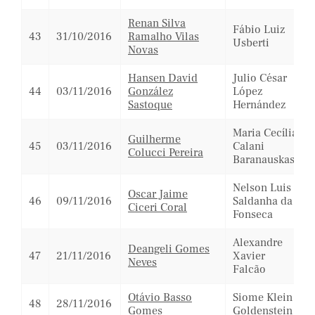
Renan Silva
Fábio Luiz
43
31/10/2016
Ramalho Vilas
Usberti
Novas
Hansen David
Julio César
44
03/11/2016
González
López
Sastoque
Hernández
Maria Cecília
Guilherme
45
03/11/2016
Calani
Colucci Pereira
Baranauskas
Nelson Luis
Oscar Jaime
46
09/11/2016
Saldanha da
Ciceri Coral
Fonseca
Alexandre
Deangeli Gomes
47
21/11/2016
Xavier
Neves
Falcão
Otávio Basso
Siome Klein
48
28/11/2016
Gomes
Goldenstein