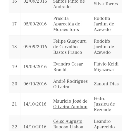
16
02/09/2016
Santos Pinto de
Silva Torres
Andrade
Priscila
Rodolfo
17
05/09/2016
Aparecida de
Jardim de
Moraes Ioris
Azevedo
Felipe Guaycuru
Rodolfo
18
09/09/2016
de Carvalho
Jardim de
Bastos Franco
Azevedo
Evandro Cesar
Flávio Keidi
19
19/09/2016
Bracht
Miyazawa
André Rodrigues
20
06/10/2016
Zanoni Dias
Oliveira
Pedro
Maurício José de
21
14/10/2016
Jussieu de
Oliveira Zambon
Rezende
Celso Augusto
Leandro
22
14/10/2016
Raposo Lisboa
Aparecido