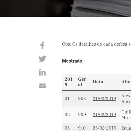
Obs: Os detalhes de cada defesa 
Mestrado
201
Ger
Data
Alu
9
al
Alex
01
908
21/02/2019
Alex
Guil
02
909
21/02/2019
Mir
03
910
28/02/2019
Isai