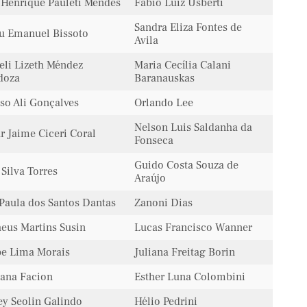
 Henrique Pauleti Mendes
Fábio Luiz Usberti
Sandra Eliza Fontes de
u Emanuel Bissoto
Avila
eli Lizeth Méndez
Maria Cecília Calani
doza
Baranauskas
so Ali Gonçalves
Orlando Lee
Nelson Luis Saldanha da
r Jaime Ciceri Coral
Fonseca
Guido Costa Souza de
 Silva Torres
Araújo
Paula dos Santos Dantas
Zanoni Dias
eus Martins Susin
Lucas Francisco Wanner
pe Lima Morais
Juliana Freitag Borin
ana Facion
Esther Luna Colombini
ey Seolin Galindo
Hélio Pedrini