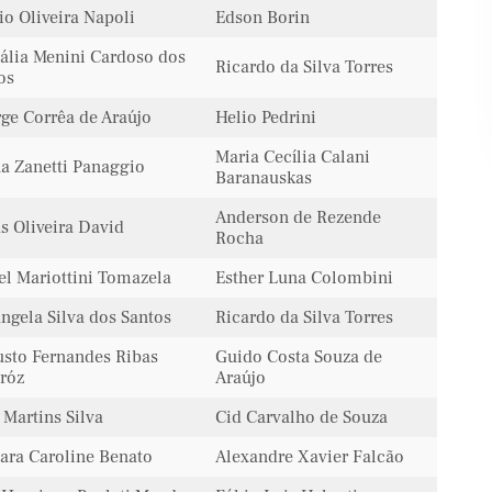
io Oliveira Napoli
Edson Borin
ália Menini Cardoso dos
Ricardo da Silva Torres
os
ge Corrêa de Araújo
Helio Pedrini
Maria Cecília Calani
a Zanetti Panaggio
Baranauskas
Anderson de Rezende
s Oliveira David
Rocha
el Mariottini Tomazela
Esther Luna Colombini
angela Silva dos Santos
Ricardo da Silva Torres
sto Fernandes Ribas
Guido Costa Souza de
róz
Araújo
 Martins Silva
Cid Carvalho de Souza
ara Caroline Benato
Alexandre Xavier Falcão