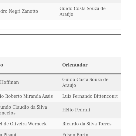
Guido Costa Souza de
dro Negri Zanotto
Araújo
no
Orientador
Guido Costa Souza de
 Hoffman
Araujo
io Roberto Miranda Assis
Luiz Fernando Bittencourt
undo Claudio da Silva
Hélio Pedrini
oncelos
el de Oliveira Werneck
Ricardo da Silva Torres
a Pisani
Edson Borin