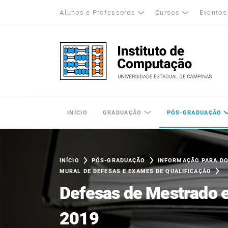
Alunos e Professores
Cursos
Eventos
k
tagram
LinkedIn
Unicamp - Universidade Estadual de Cam
INÍCIO
GRADUAÇÃO
PÓS-GRADUAÇÃO
INÍCIO
PÓS-GRADUAÇÃO
INFORMAÇÃO PARA D
MURAL DE DEFESAS E EXAMES DE QUALIFICAÇÃO
Defesas de Mestrado 
2019