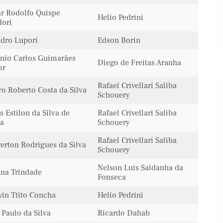
r Rodolfo Quispe
Helio Pedrini
ori
dro Lupori
Edson Borin
nio Carlos Guimarães
Diego de Freitas Aranha
or
Rafael Crivellari Saliba
o Roberto Costa da Silva
Schouery
os Estilon da Silva de
Rafael Crivellari Saliba
a
Schouery
Rafael Crivellari Saliba
erton Rodrigues da Silva
Schouery
Nelson Luis Saldanha da
ana Trindade
Fonseca
in Ttito Concha
Helio Pedrini
 Paulo da Silva
Ricardo Dahab