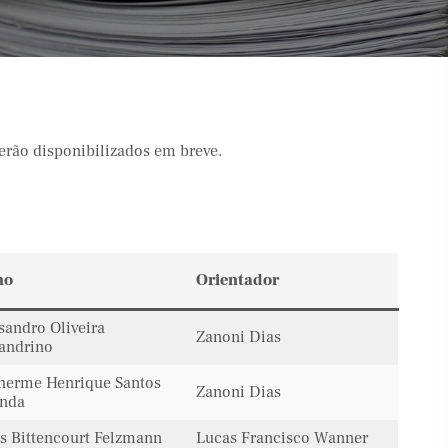
serão disponibilizados em breve.
no
Orientador
sandro Oliveira
Zanoni Dias
andrino
herme Henrique Santos
Zanoni Dias
anda
́as Bittencourt Felzmann
Lucas Francisco Wanner