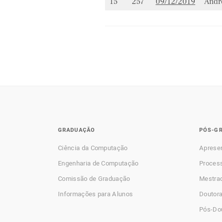
15
257
09/12/2019
Andr
GRADUAÇÃO
PÓS-G
Ciência da Computação
Aprese
Engenharia de Computação
Process
Comissão de Graduação
Mestra
Informações para Alunos
Doutor
Pós-Do