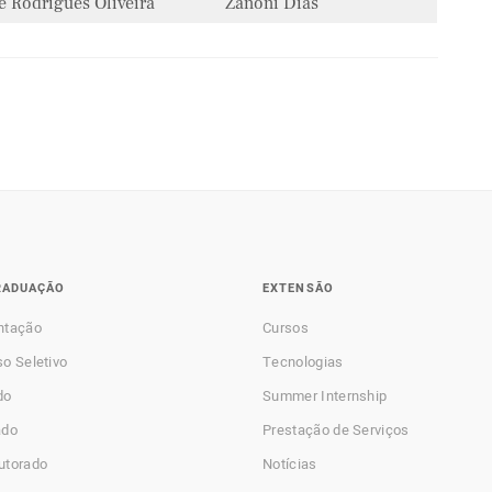
é Rodrigues Oliveira
Zanoni Dias
RADUAÇÃO
EXTENSÃO
ntação
Cursos
o Seletivo
Tecnologias
do
Summer Internship
ado
Prestação de Serviços
utorado
Notícias