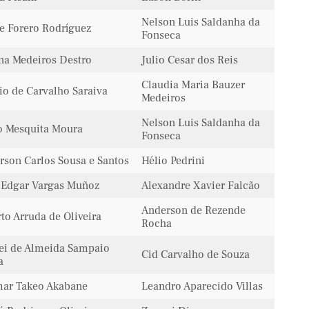
Nelson Luis Saldanha da
pe Forero Rodríguez
Fonseca
ana Medeiros Destro
Julio Cesar dos Reis
Claudia Maria Bauzer
io de Carvalho Saraiva
Medeiros
Nelson Luis Saldanha da
o Mesquita Moura
Fonseca
rson Carlos Sousa e Santos
Hélio Pedrini
 Edgar Vargas Muñoz
Alexandre Xavier Falcão
Anderson de Rezende
to Arruda de Oliveira
Rocha
ei de Almeida Sampaio
Cid Carvalho de Souza
a
ar Takeo Akabane
Leandro Aparecido Villas