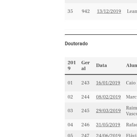
35
942
13/12/2019
Lean
Doutorado
201
Ger
Data
Alu
9
al
01
243
16/01/2019
Caio
02
244
08/02/2019
Marc
Raim
03
245
29/03/2019
Vasc
04
246
31/05/2019
Rafa
05
247
24/06/2019
Flávi