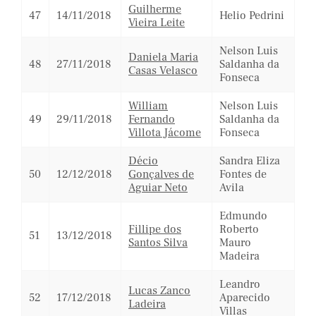
Guilherme
47
14/11/2018
Helio Pedrini
Vieira Leite
Nelson Luis
Daniela Maria
48
27/11/2018
Saldanha da
Casas Velasco
Fonseca
William
Nelson Luis
49
29/11/2018
Fernando
Saldanha da
Villota Jácome
Fonseca
Décio
Sandra Eliza
50
12/12/2018
Gonçalves de
Fontes de
Aguiar Neto
Avila
Edmundo
Fillipe dos
Roberto
51
13/12/2018
Santos Silva
Mauro
Madeira
Leandro
Lucas Zanco
52
17/12/2018
Aparecido
Ladeira
Villas