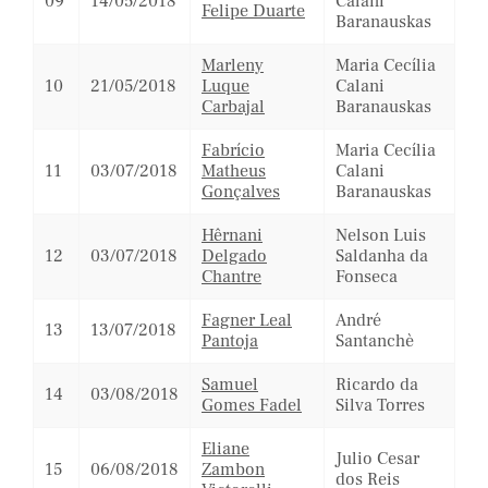
09
14/05/2018
Calani
Felipe Duarte
Baranauskas
Marleny
Maria Cecília
10
21/05/2018
Luque
Calani
Carbajal
Baranauskas
Fabrício
Maria Cecília
11
03/07/2018
Matheus
Calani
Gonçalves
Baranauskas
Hêrnani
Nelson Luis
12
03/07/2018
Delgado
Saldanha da
Chantre
Fonseca
Fagner Leal
André
13
13/07/2018
Pantoja
Santanchè
Samuel
Ricardo da
14
03/08/2018
Gomes Fadel
Silva Torres
Eliane
Julio Cesar
15
06/08/2018
Zambon
dos Reis