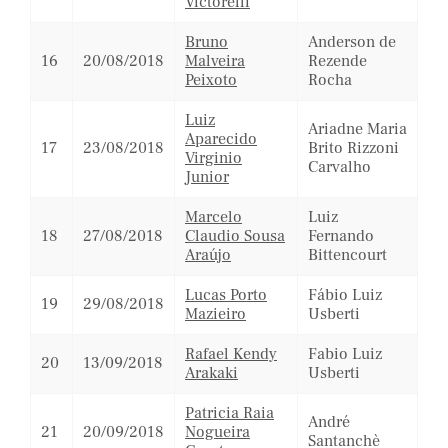
Victorelli
Bruno
Anderson de
16
20/08/2018
Malveira
Rezende
Peixoto
Rocha
Luiz
Ariadne Maria
Aparecido
17
23/08/2018
Brito Rizzoni
Virginio
Carvalho
Junior
Marcelo
Luiz
18
27/08/2018
Claudio Sousa
Fernando
Araújo
Bittencourt
Lucas Porto
Fábio Luiz
19
29/08/2018
Mazieiro
Usberti
Rafael Kendy
Fabio Luiz
20
13/09/2018
Arakaki
Usberti
Patricia Raia
André
21
20/09/2018
Nogueira
Santanchè