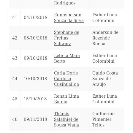
Rodrigues
Ronnypetson
Esther Luna
41
04/10/2018
Souza da Silva
Colombini
Stephane de
Anderson de
42
08/10/2018
Freitas
Rezende
Schwarz
Rocha
Leticia Mara
Esther Luna
43
09/10/2018
Berto
Colombini
Carla Doris
Guido Costa
44
10/10/2018
Cardoso
Souza de
Cusihualloa
Araújo
Renan Lima
Esther Luna
45
15/10/2018
Baima
Colombini
Thársis
Guilherme
46
09/11/2018
Salathiel de
Pimentel
Souza Viana
Telles