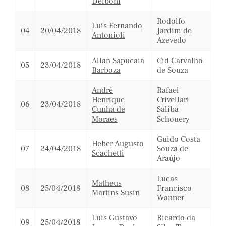
Delboni
Rodolfo
Luis Fernando
04
20/04/2018
Jardim de
Antonioli
Azevedo
Allan Sapucaia
Cid Carvalho
05
23/04/2018
Barboza
de Souza
André
Rafael
Henrique
Crivellari
06
23/04/2018
Cunha de
Saliba
Moraes
Schouery
Guido Costa
Heber Augusto
07
24/04/2018
Souza de
Scachetti
Araújo
Lucas
Matheus
08
25/04/2018
Francisco
Martins Susin
Wanner
Luis Gustavo
Ricardo da
09
25/04/2018