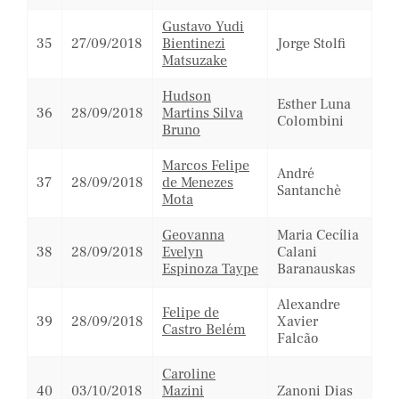
Gustavo Yudi
35
27/09/2018
Bientinezi
Jorge Stolfi
Matsuzake
Hudson
Esther Luna
36
28/09/2018
Martins Silva
Colombini
Bruno
Marcos Felipe
André
37
28/09/2018
de Menezes
Santanchè
Mota
Geovanna
Maria Cecília
38
28/09/2018
Evelyn
Calani
Espinoza Taype
Baranauskas
Alexandre
Felipe de
39
28/09/2018
Xavier
Castro Belém
Falcão
Caroline
40
03/10/2018
Mazini
Zanoni Dias