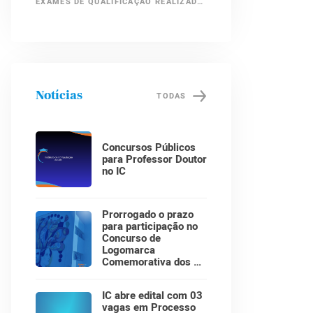
EXAMES DE QUALIFICAÇÃO REALIZADOS EM 2016
Notícias
TODAS
Concursos Públicos
para Professor Doutor
no IC
Prorrogado o prazo
para participação no
Concurso de
Logomarca
Comemorativa dos 30
Anos do Instituto de
Computação!
IC abre edital com 03
vagas em Processo