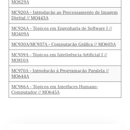
MO829A
MC920A – Introdução ao Processamento de Imagem
Digital // MO443A
MC926A – Tópicos em Engenharia de Software I //
MO409A
MC930A/MC937A – Computação Gráfica // MO603A
MC959A – Tópicos em Inteligência Artificial I //
MO810A
MC970A – Introdução à Programação Paralela //
MO644A
MC986A – Tópicos em Interfaces Humano-
Computador // MO645A