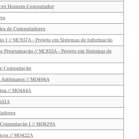
faces Homem-Computador
res
des de Computadores
 I // MC857A – Projeto em Sistemas de Informação
e Programação // MC855A – Projeto em Sistemas de
de Computação
e Autômatos // MO406A
ina // MO444A
651A
ladores
 Computação I // MO829A
ficos // MO422A