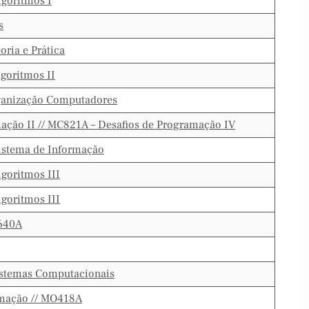
lgoritmos I
s
ria e Prática
lgoritmos II
ganização Computadores
ação II // MC821A – Desafios de Programação IV
Sistema de Informação
lgoritmos III
lgoritmos III
O640A
istemas Computacionais
imação // MO418A