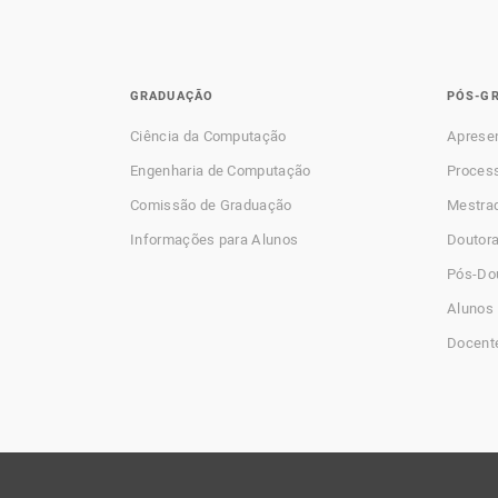
GRADUAÇÃO
PÓS-G
Ciência da Computação
Aprese
Engenharia de Computação
Process
Comissão de Graduação
Mestra
Informações para Alunos
Doutor
Pós-Do
Alunos 
Docent