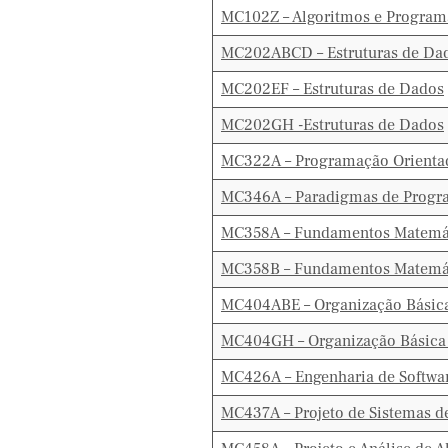
MC102Z – Algoritmos e Progra
MC202ABCD – Estruturas de Da
MC202EF – Estruturas de Dados
MC202GH -Estruturas de Dados
MC322A – Programação Orientad
MC346A – Paradigmas de Prog
MC358A – Fundamentos Matemá
MC358B – Fundamentos Matemá
MC404ABE – Organização Básic
MC404GH – Organização Básica
MC426A – Engenharia de Softwa
MC437A – Projeto de Sistemas d