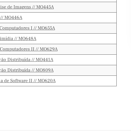
ise de Imagens // MO445A
 // MO446A
 Computadores I // MO655A
timídia // MO648A
 Computadores II // MO629A
ão Distribuída // MO441A
ão Distribuída // MO809A
a de Software II // MO620A