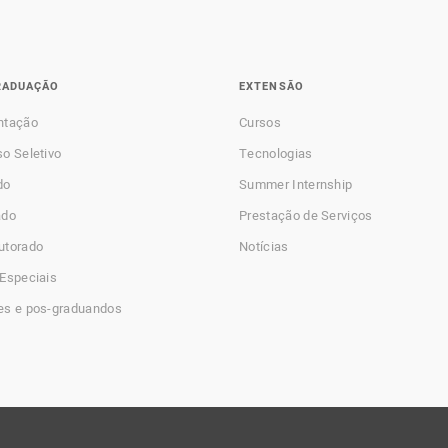
RADUAÇÃO
EXTENSÃO
ntação
Cursos
o Seletivo
Tecnologias
do
Summer Internship
ado
Prestação de Serviços
utorado
Notícias
Especiais
es e pos-graduandos