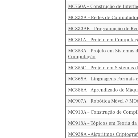
MC750A – Construção de Inter
MC832A – Redes de Computado
MC833AB – Programação de Re
MC851A – Projeto em Computação
MC853A – Projeto em Sistemas d
Computação
MC855C – Projeto em Sistemas 
MC868A – Linguagens Formais 
MC886A – Aprendizado de Máqu
MC907A – Robótica Móvel // MO
MC910A – Construção de Compi
MC918A – Tópicos em Teoria da
MC938A – Algoritmos Criptográ