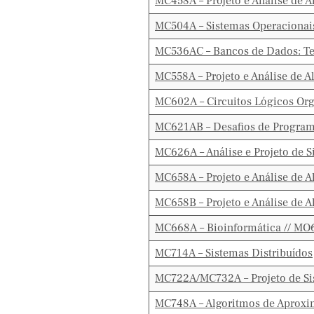
MC458A – Projeto e Análise de A
MC504A – Sistemas Operacionai
MC536AC – Bancos de Dados: Teo
MC558A – Projeto e Análise de A
MC602A – Circuitos Lógicos Or
MC621AB – Desafios de Program
MC626A – Análise e Projeto de 
MC658A – Projeto e Análise de A
MC658B – Projeto e Análise de A
MC668A – Bioinformática // M
MC714A – Sistemas Distribuídos
MC722A/MC732A – Projeto de S
MC748A – Algoritmos de Aprox