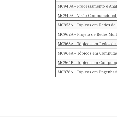
MC940A – Processamento e Anál
MC949A – Visão Computacional
MC953A – Tópicos em Redes de
MC962A – Projeto de Redes Mul
MC963A – Tópicos em Redes de
MC964A – Tópicos em Computaç
MC964B – Tópicos em Computaç
MC976A – Tópicos em Engenhari