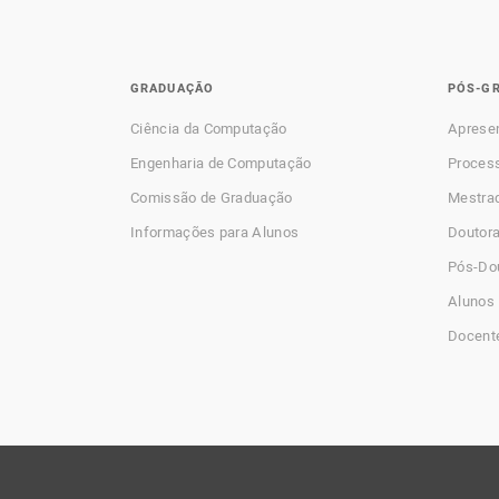
GRADUAÇÃO
PÓS-G
Ciência da Computação
Aprese
Engenharia de Computação
Process
Comissão de Graduação
Mestra
Informações para Alunos
Doutor
Pós-Do
Alunos 
Docent