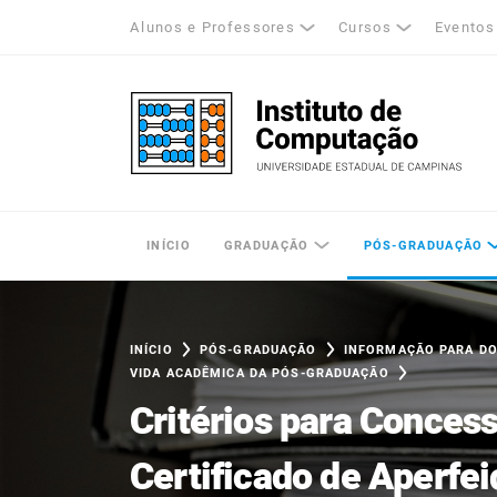
Alunos e Professores
Cursos
Eventos
k
tagram
LinkedIn
Unicamp - Universidade Estadual de Cam
INÍCIO
GRADUAÇÃO
PÓS-GRADUAÇÃO
INÍCIO
PÓS-GRADUAÇÃO
INFORMAÇÃO PARA D
VIDA ACADÊMICA DA PÓS-GRADUAÇÃO
Critérios para Conces
Certificado de Aperfe