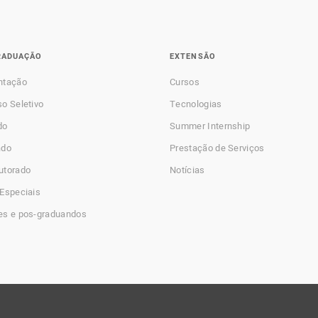
RADUAÇÃO
EXTENSÃO
ntação
Cursos
o Seletivo
Tecnologias
do
Summer Internship
ado
Prestação de Serviços
utorado
Notícias
Especiais
es e pos-graduandos