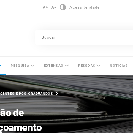
A+
A-
Acessibilidade
pinas
PESQUISA
EXTENSÃO
PESSOAS
NOTÍCIAS
OCENTES E PÓS-GRADUANDOS
são de
içoamento