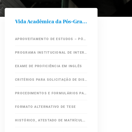
Vida Acadêmica da Pós-Graduação
APROVEITAMENTO DE ESTUDOS – PÓS-GRADUAÇÃO IC/UNICAMP
PROGRAMA INSTITUCIONAL DE INTERNACIONALIZAÇÃO – CAPES – PRINT
EXAME DE PROFICIÊNCIA EM INGLÊS
CRITÉRIOS PARA SOLICITAÇÃO DE DISPENSA DE EXAME DE PROFICIÊNCIA EM INGLÊS
PROCEDIMENTOS E FORMULÁRIOS PARA DEFESA DE MESTRADO E DOUTORADO
FORMATO ALTERNATIVO DE TESE
HISTÓRICO, ATESTADO DE MATRÍCULA E DIPLOMA EM INGLÊS